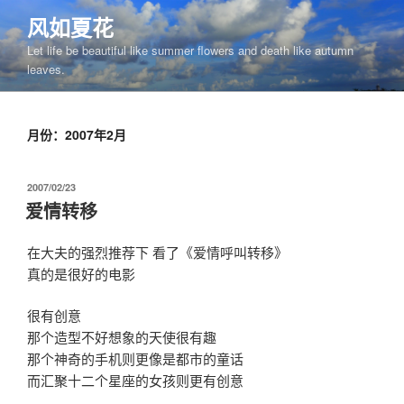
跳
风如夏花
至
Let life be beautiful like summer flowers and death like autumn
内
leaves.
容
月份：2007年2月
发
2007/02/23
布
爱情转移
于
在大夫的强烈推荐下 看了《爱情呼叫转移》
真的是很好的电影
很有创意
那个造型不好想象的天使很有趣
那个神奇的手机则更像是都市的童话
而汇聚十二个星座的女孩则更有创意