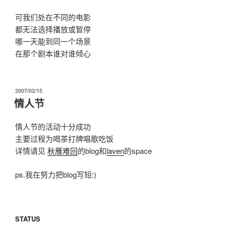
可我们处在不同的电影
都无法选择播放或暂停
哪一天能到同一个场景
在那个剧本谁对谁倾心
发
2007/02/15
布
情人节
于
情人节的活动十分成功
主要过程为喝茶打牌唱歌吃饭
详情请见
秋雁难回
的blog和
laven
的space
ps.我在努力把blog写短:)
STATUS