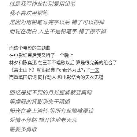
就是我写作业特别爱用铅笔
我不喜欢用钢笔
是因为用铅笔写完字以后 错了可以擦掉
而现在明白 人生不是铅笔字 错了擦不掉
而这个电影的主题曲
在电影结束后我又听了一个晚上
林夕和陈奕迅 在王菲不唱歌以后 算是很完美的组合了
《富士山下》就很经典 Fenix还为此写了
一文
而重填国语词 同样动人 和电影结合的天衣无缝
回忆是捉不到的月光握紧就变黑暗
等虚假的背影消失于晴朗
阳光在身上流转 等所有业障被原谅
爱情不停站 想开往地老天荒
需要多勇敢