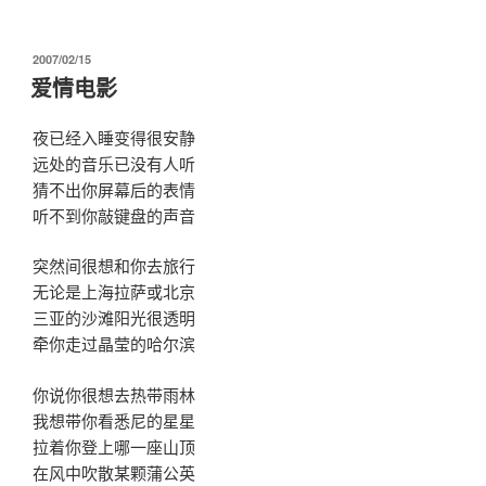
发
2007/02/15
布
爱情电影
于
夜已经入睡变得很安静
远处的音乐已没有人听
猜不出你屏幕后的表情
听不到你敲键盘的声音
突然间很想和你去旅行
无论是上海拉萨或北京
三亚的沙滩阳光很透明
牵你走过晶莹的哈尔滨
你说你很想去热带雨林
我想带你看悉尼的星星
拉着你登上哪一座山顶
在风中吹散某颗蒲公英