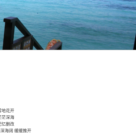
雪地花开
茫茫深海
记忆删改
深海阔 缓缓推开