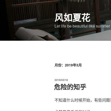
跳
至
风如夏花
内
容
Let life be beautiful like summe
月份：2019年3月
发
2019/03/18
布
危险的知乎
于
不知道什么时候开始，有些问题我