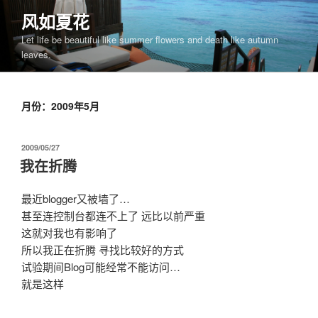
跳
风如夏花
至
Let life be beautiful like summer flowers and death like autumn
内
leaves.
容
月份：2009年5月
发
2009/05/27
布
我在折腾
于
最近blogger又被墙了…
甚至连控制台都连不上了 远比以前严重
这就对我也有影响了
所以我正在折腾 寻找比较好的方式
试验期间Blog可能经常不能访问…
就是这样