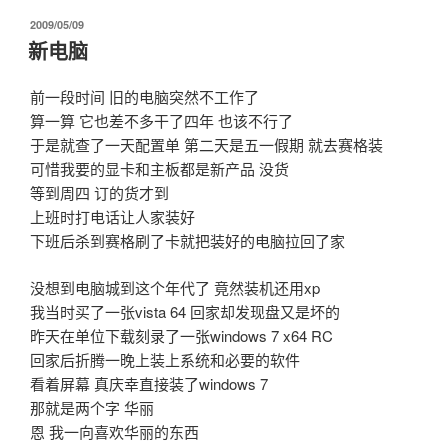
发
2009/05/09
布
新电脑
于
前一段时间 旧的电脑突然不工作了
算一算 它也差不多干了四年 也该不行了
于是就查了一天配置单 第二天是五一假期 就去赛格装
可惜我要的显卡和主板都是新产品 没货
等到周四 订的货才到
上班时打电话让人家装好
下班后杀到赛格刷了卡就把装好的电脑拉回了家
没想到电脑城到这个年代了 竟然装机还用xp
我当时买了一张vista 64 回家却发现盘又是坏的
昨天在单位下载刻录了一张windows 7 x64 RC
回家后折腾一晚上装上系统和必要的软件
看着屏幕 真庆幸直接装了windows 7
那就是两个字 华丽
恩 我一向喜欢华丽的东西