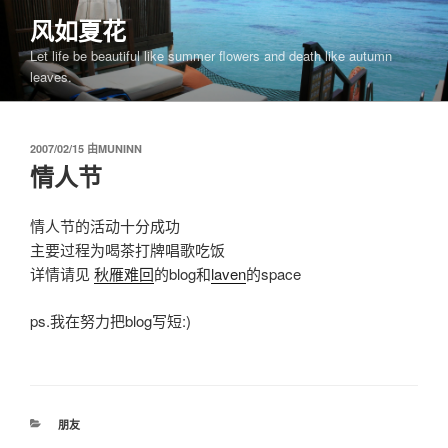
跳
风如夏花
至
Let life be beautiful like summer flowers and death like autumn
内
leaves.
容
发
2007/02/15
由
MUNINN
布
情人节
于
情人节的活动十分成功
主要过程为喝茶打牌唱歌吃饭
详情请见
秋雁难回
的blog和
laven
的space
ps.我在努力把blog写短:)
分
朋友
类