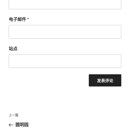
电子邮件
*
站点
文
上
上一篇
章
一
圆明园
导