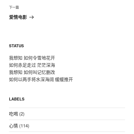
篇
航
文
下
下一篇
章
一
爱情电影
篇
文
章
STATUS
我想知 如何令雪地花开
如何赤足走过 茫茫深海
我想知 如何叫记忆删改
如何以两手将水深海阔 缓缓推开
LABELS
吃喝
(2)
心情
(114)