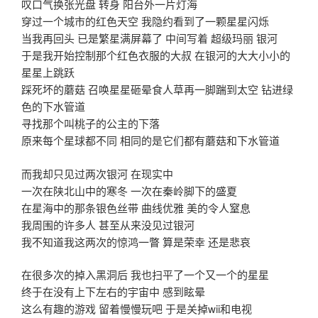
叹口气换张光盘 转身 阳台外一片灯海
穿过一个城市的红色天空 我隐约看到了一颗星星闪烁
当我再回头 已是繁星满屏幕了 中间写着 超级玛丽 银河
于是我开始控制那个红色衣服的大叔 在银河的大大小小的
星星上跳跃
踩死坏的蘑菇 召唤星星砸晕食人草再一脚踹到太空 钻进绿
色的下水管道
寻找那个叫桃子的公主的下落
原来每个星球都不同 相同的是它们都有蘑菇和下水管道
而我却只见过两次银河 在现实中
一次在陕北山中的寒冬 一次在秦岭脚下的盛夏
在星海中的那条银色丝带 曲线优雅 美的令人窒息
我周围的许多人 甚至从来没见过银河
我不知道我这两次的惊鸿一瞥 算是荣幸 还是悲哀
在很多次的掉入黑洞后 我也扫平了一个又一个的星星
终于在没有上下左右的宇宙中 感到眩晕
这么有趣的游戏 留着慢慢玩吧 于是关掉wii和电视