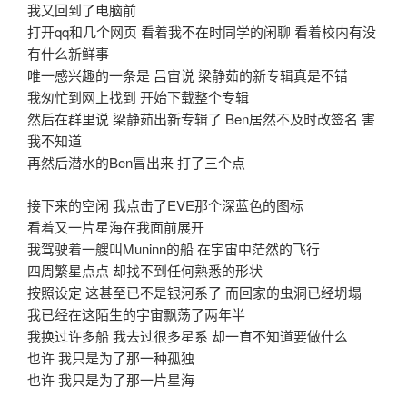
我又回到了电脑前
打开qq和几个网页 看着我不在时同学的闲聊 看着校内有没
有什么新鲜事
唯一感兴趣的一条是 吕宙说 梁静茹的新专辑真是不错
我匆忙到网上找到 开始下载整个专辑
然后在群里说 梁静茹出新专辑了 Ben居然不及时改签名 害
我不知道
再然后潜水的Ben冒出来 打了三个点
接下来的空闲 我点击了EVE那个深蓝色的图标
看着又一片星海在我面前展开
我驾驶着一艘叫Muninn的船 在宇宙中茫然的飞行
四周繁星点点 却找不到任何熟悉的形状
按照设定 这甚至已不是银河系了 而回家的虫洞已经坍塌
我已经在这陌生的宇宙飘荡了两年半
我换过许多船 我去过很多星系 却一直不知道要做什么
也许 我只是为了那一种孤独
也许 我只是为了那一片星海