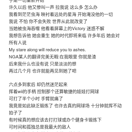
许久以后 他又惨叫一声 拉我说 这么多 怎么办
我看到茫茫虫海 映衬着远处的星海 开始淹没他的一切
我说 不怕 你不会失败 世界从此就改变了
当她被虫海吞噬 他看着屏幕上的Victory 迷惑不解
我想告诉他 她会重生 她的时代即将来临 许多年后 她会对
所有人说
My stare along will reduce you to ashes.
NGA某人的翻译完美无暇:在我眼里 你就是渣
后来我什么也没有说 只是淡淡的想
再过几个月 也许就能再见到她了吧
六点多到家后 却仍然迷茫起来
挥着wii的手柄 控制那个还算敏捷的娃娃打网球
可打了半个小时 手臂就痛了
我竟是如此缺乏锻炼了 也许去真的网球场 十分钟就挥不动
拍子了
有时候真的想应该去打打球或办个健身卡锻炼下
可时间和孤独总是我最大的敌人