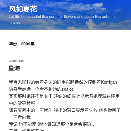
跳
风如夏花
至
Let life be beautiful like summer flowers and death like autumn
内
leaves.
容
年份：2009年
发
2009/01/21
布
星海
于
我百无聊赖的看着身边的同事兴趣盎然的控制着Kerrigan
隐身后虐待一个看不到她的zealot
其实那时她还不是女王 淡绿的终端上显示着她埋藏在装甲
中的漂亮脸蛋
随着屏幕中的一声惨叫 弹出的窗口显示着失败 他也惨叫了
一声看向我
我说 她不能死 他说 谁知道那个炮台会探隐…
于是一切重新开始