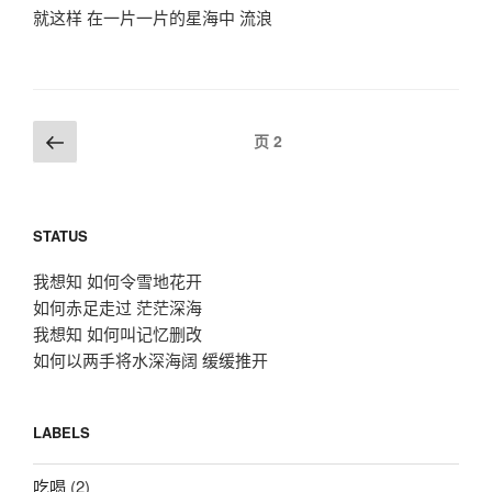
就这样 在一片一片的星海中 流浪
文
上
页
2
一
章
页
导
航
STATUS
我想知 如何令雪地花开
如何赤足走过 茫茫深海
我想知 如何叫记忆删改
如何以两手将水深海阔 缓缓推开
LABELS
吃喝
(2)