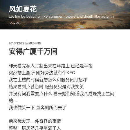
跳
风如夏花
至
Let life be beautiful like summer flowers and death like autumn
内
leaves.
容
发
2013/12/29
由
MUNINN
布
安得广厦千万间
于
昨天看完私人订制出来在马路上 已经是半夜
突然想上厕所 刚好旁边就有个KFC
我在上楼的时候就想怎么和服务员打招呼
结果看到点餐台时 服务员只是对我笑笑
并没有问我需要点什么 看来她们知道我八成是找卫生间
的…
我也微笑一下 直奔厕所而去了
后来我发现一件奇怪的事情
整整一层居然几乎坐满了人