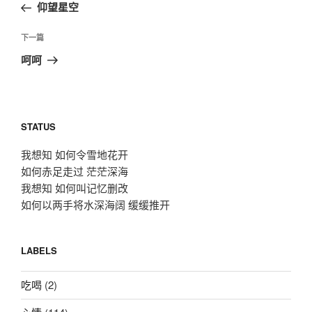
一
仰望星空
导
篇
航
文
下
下一篇
章
一
呵呵
篇
文
章
STATUS
我想知 如何令雪地花开
如何赤足走过 茫茫深海
我想知 如何叫记忆删改
如何以两手将水深海阔 缓缓推开
LABELS
吃喝
(2)