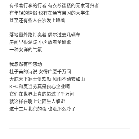
有带着行李的行者 有衣衫褴褛的无家可归者
有年轻的情侣 也有在通宵自习的大学生
甚至还有些人在沙发上睡着
落地窗外路灯亮着 偶尔过去几辆车
房间里很温暖 小声放着圣诞歌
一种安详的气氛
我忽然有些感动
杜子美的诗说 安得广厦千万间
大庇天下寒士俱欢颜 风雨不动安如山
KFC和麦当劳真是良心企业啊
它们在世界上真的超过了千万间
就这样在晚上让陌生人躲避
这十二月北京的夜 也没那么冷了