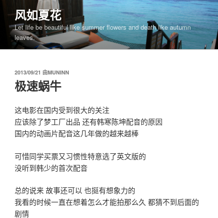
跳
风如夏花
至
Let life be beautiful like summer flowers and death like autumn
内
leaves.
容
发
2013/09/21
由
MUNINN
布
极速蜗牛
于
这电影在国内受到很大的关注
应该除了梦工厂出品 还有韩寒陈坤配音的原因
国内的动画片配音这几年做的越来越棒
可惜同学买票又习惯性特意选了英文版的
没听到韩少的首次配音
总的说来 故事还可以 也挺有想象力的
我看的时候一直在想着怎么才能拍那么久 都猜不到后面的
剧情