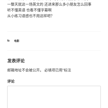
一整天就这一场英文的 还进来那么多小朋友怎么回事
听不懂英语 也看不懂字幕啊
从小练习语感也不用这样吧？
分
电影
类
发表评论
邮箱地址不会被公开。
必填项已用
*
标注
评论