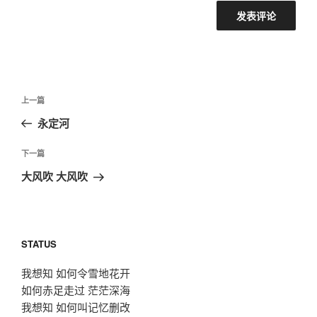
文
上
上一篇
章
一
永定河
导
篇
航
文
下
下一篇
章
一
大风吹 大风吹
篇
文
章
STATUS
我想知 如何令雪地花开
如何赤足走过 茫茫深海
我想知 如何叫记忆删改