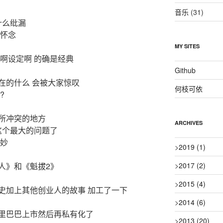
音乐
(31)
什么纰漏
种怀念
MY SITES
啊设定啊 的确是经典
Github
在的什么 会被大家惊叹
何枝可依
?
所冲突的地方
ARCHIVES
这个最大的问题了
其妙
>
2019
(1)
>
2017
(2)
人》和《魁拔2》
>
2015
(4)
史加上其他创业人的故事 加工了一下
>
2014
(6)
里巴巴上市然后再私有化了
>
2013
(20)