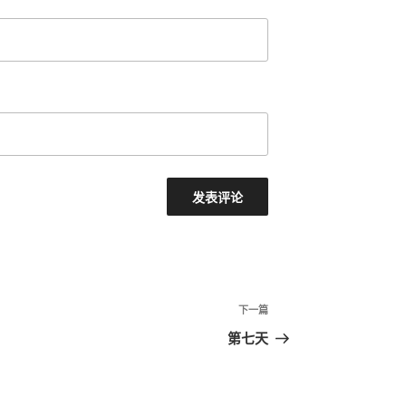
下一篇
下
一
第七天
篇
文
章