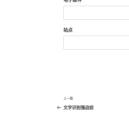
站点
文
上
上一篇
章
一
文字识别强迫症
篇
导
文
航
章