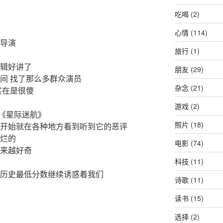
吃喝
(2)
心情
(114)
是导演
旅行
(1)
逻辑好讲了
朋友
(29)
间 找了那么多群众演员
杂念
(21)
实在是很傻
游戏
(2)
《星际迷航》
照片
(18)
一开始就在各种地方看到听到它的恶评
更烂的
电影
(74)
越来越好奇
科技
(11)
乎历史最低分数继续诱惑着我们
诗歌
(11)
读书
(15)
选择
(2)