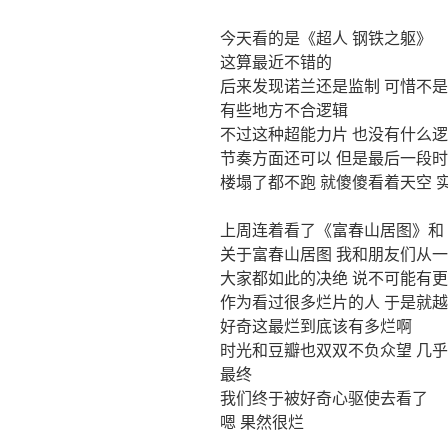
今天看的是《超人 钢铁之躯》
这算最近不错的
后来发现诺兰还是监制 可惜不
有些地方不合逻辑
不过这种超能力片 也没有什么
节奏方面还可以 但是最后一段时
楼塌了都不跑 就傻傻看着天空 
上周连着看了《富春山居图》和
关于富春山居图 我和朋友们从
大家都如此的决绝 说不可能有
作为看过很多烂片的人 于是就
好奇这最烂到底该有多烂啊
时光和豆瓣也双双不负众望 几
最终
我们终于被好奇心驱使去看了
嗯 果然很烂