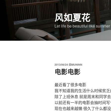
跳
至
风如夏花
内
容
Let life be beautiful like summe
发
2013/06/24
由
MUNINN
布
电影电影
于
最近看了很多电影
我不知道我的生活什么时候贫乏
除了上班休息 就是周末和同学
以前还有一半的电影会抽时间写
现在也越来越懒 很久了什么都