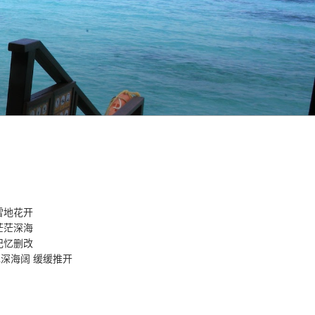
雪地花开
茫茫深海
记忆删改
深海阔 缓缓推开