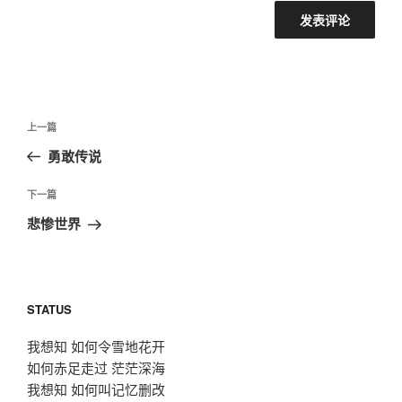
文
上
上一篇
章
一
勇敢传说
导
篇
航
文
下
下一篇
章
一
悲惨世界
篇
文
章
STATUS
我想知 如何令雪地花开
如何赤足走过 茫茫深海
我想知 如何叫记忆删改