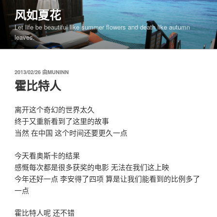
跳
风如夏花
至
Let life be beautiful like summer flowers and death like autumn
内
leaves.
容
发
2013/02/26
由
MUNINN
布
霍比特人
于
离开这个奇幻的世界太久
终于又重新看到了这里的故事
当然 在中国 这个时间还要更久一点
今天看奥斯卡的结果
感慨每次都是很多获奖的电影 无法在我们这上映
今年还好一点 李安得了四项 算是让我们能看到的比例多了
一点
霍比特人呢 还不错