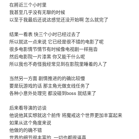
在將近三个小时里
我甚至几乎没有无聊的时候
以至于我最后还说这感觉还没开始啊 怎么就完了
结果一看表 快三个小时已经过去了
所以就这一点来说 它已经是很不错的电影了呢
很多电影情节情节有时候像电视剧一样拖沓
然后电影院一片漆黑 你又能干什么呢
所以我也不奇怪我经常见到在影院里睡着的人了
当然另一方面 剧情推进的的确比较慢
要是玩游戏的话 那主角光做支线任务了
各种小意外处理完 都没碰到boss 就结束了
后来看导演的访谈
他说他其实想就这个前传 将魔戒这个世界更加丰富起来
如果从这个角度来说
他做的的确不错
世界的细节很丰富的 一切也都很逼真