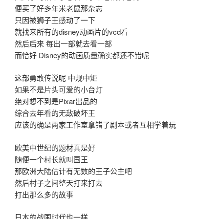
便买了好多年米老鼠那杂志
只因被狮子王感动了一下
就找来所有的disney动画片的vcd看
然后后来 每出一部就去看一部
而恰好 Disney的动画质量确实都还不错呢
这部勇敢传说呢 中规中矩
如果不是片头可爱的小台灯
绝对想不到是Pixar出品的
综合去年看的无敌破坏王
应该的确是两家工作室拿错了剧本或者互相学着玩
欧美中世纪的题材真是好
随便一个村长就叫国王
那欧洲大陆估计有无数的王子公主吧
然后村子之间整天打来打去
打出那么多的故事
日本的战国时代也一样