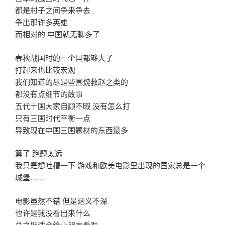
都是村子之间争来争去
争出那许多英雄
而相对的 中国就无聊多了
春秋战国时的一个国都够大了
打起来也比较宏观
我们知道的尽是些围魏救赵之类的
都没有点细节的故事
五代十国大家自顾不暇 没有怎么打
只有三国时代平衡一点
导致现在中国三国题材的东西最多
算了 跑题太远
我只是想吐槽一下 游戏和欧美电影里出现的国家总是一个
城堡……
电影虽然不错 但是涵义不深
也许是我没看出来什么
总之挺适合给小朋友看啦