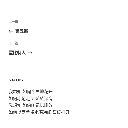
文
上
上一篇
章
一
第五部
导
篇
航
文
下
下一篇
章
一
霍比特人
篇
文
章
STATUS
我想知 如何令雪地花开
如何赤足走过 茫茫深海
我想知 如何叫记忆删改
如何以两手将水深海阔 缓缓推开