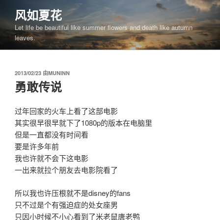
跳
风如夏花
至
Let life be beautiful like summer flowers and death like autumn
内
leaves.
容
发
2013/02/23
由
MUNINN
布
勇敢传说
于
过年回家的火车上看了这部电影
其实很早很早就下了1080p的版本在电脑里
但是一直都没有时间看
要是许多年前
我也许就不会下这电影
一出来就拉个朋友去电影院看了
所以我也许压根就不是disney的fans
只不过是个有强迫症的处女座男
只因小时候不小心看到了米老鼠唐老鸭