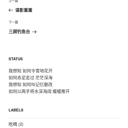
上
上一篇
章
一
谍影重重
导
篇
航
文
下
下一篇
章
一
三顾钓鱼台
篇
文
章
STATUS
我想知 如何令雪地花开
如何赤足走过 茫茫深海
我想知 如何叫记忆删改
如何以两手将水深海阔 缓缓推开
LABELS
吃喝
(2)