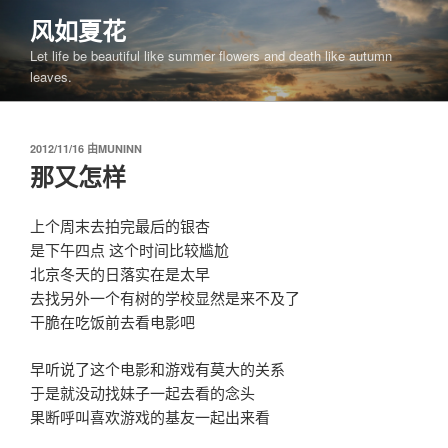
跳
风如夏花
至
Let life be beautiful like summer flowers and death like autumn
内
leaves.
容
发
2012/11/16
由
MUNINN
布
那又怎样
于
上个周末去拍完最后的银杏
是下午四点 这个时间比较尴尬
北京冬天的日落实在是太早
去找另外一个有树的学校显然是来不及了
干脆在吃饭前去看电影吧
早听说了这个电影和游戏有莫大的关系
于是就没动找妹子一起去看的念头
果断呼叫喜欢游戏的基友一起出来看