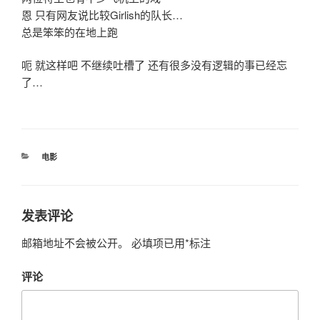
恩 只有网友说比较Girlish的队长…
总是笨笨的在地上跑
呃 就这样吧 不继续吐槽了 还有很多没有逻辑的事已经忘
了…
分
电影
类
发表评论
邮箱地址不会被公开。
必填项已用
*
标注
评论