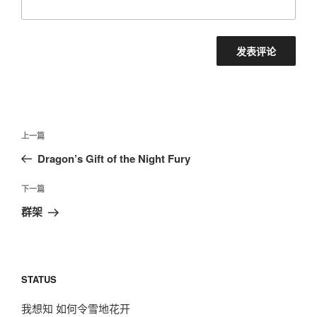
文
上
上一篇
章
一
Dragon’s Gift of the Night Fury
导
篇
航
文
下
下一篇
章
一
群架
篇
文
章
STATUS
我想知 如何令雪地花开