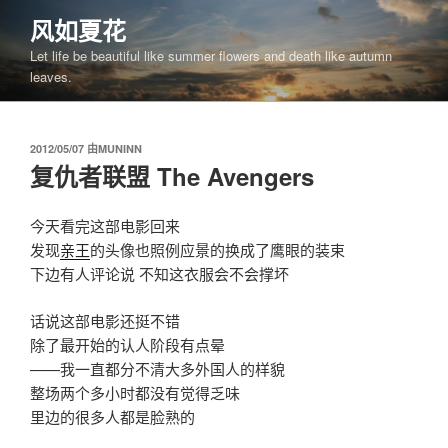
跳
风如夏花
至
Let life be beautiful like summer flowers and death like autumn
内
leaves.
容
发
2012/05/07
由
MUNINN
布
复仇者联盟 The Avengers
于
今天看完这部电影回来
发现
亲王
的头像也照例应景的换成了鹰眼的装束
下边有人评论说 不知这衣服会不会撑坏
话说这部电影还挺不错
除了最开始的认人阶段有点晕
——我一直都分不清大多外国人的样貌
整场两个多小时都没有觉得乏味
里边的很多人都是脸熟的