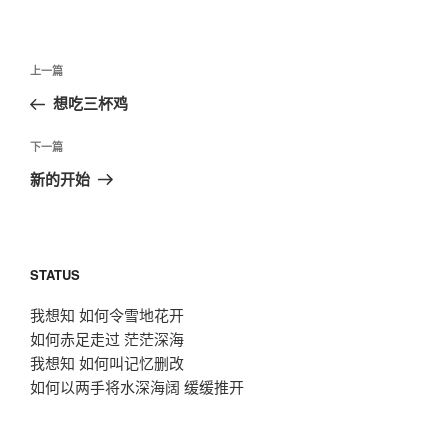
文
上
上一篇
章
一
想吃三杯鸡
导
篇
航
文
下
下一篇
章
一
新的开始
篇
文
章
STATUS
我想知 如何令雪地花开
如何赤足走过 茫茫深海
我想知 如何叫记忆删改
如何以两手将水深海阔 缓缓推开