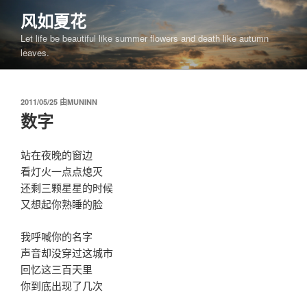
跳
风如夏花
至
Let life be beautiful like summer flowers and death like autumn
内
leaves.
容
发
2011/05/25
由
MUNINN
布
数字
于
站在夜晚的窗边
看灯火一点点熄灭
还剩三颗星星的时候
又想起你熟睡的脸
我呼喊你的名字
声音却没穿过这城市
回忆这三百天里
你到底出现了几次