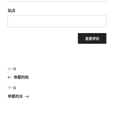
站点
文
上
上一篇
章
一
帝都的秋
导
篇
航
文
下
下一篇
章
一
帝都的水
篇
文
章