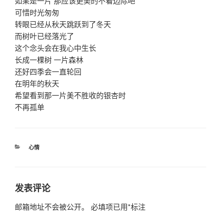
如果是一片 那应该更美的不着边际吧
可惜时光匆匆
转眼已经从秋天跳跃到了冬天
而树叶已经落光了
这个念头会在我心中生长
长成一棵树 一片森林
还好四季会一直轮回
在明年的秋天
希望看到那一片美不胜收的银杏时
不再孤单
分
心情
类
发表评论
邮箱地址不会被公开。
必填项已用
*
标注