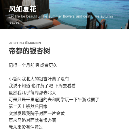
跳
风如夏花
至
Let life be beautiful like summer flowers and death like autumn
内
leaves.
容
发
2010/11/14
由
MUNINN
布
帝都的银杏树
于
记得一个月前吧 或者更久
小哲问我北大的银杏叶黄了没有
我说不知道 也许黄了吧 下周去看看
虽然我几乎每周都去北大
可是只是千里迢迢的去和同学玩一下午游戏罢了
第二天上班然后回家
突然发现我院子对面一片金黄
原来马路对面就有银杏啊
我从来没有注意过