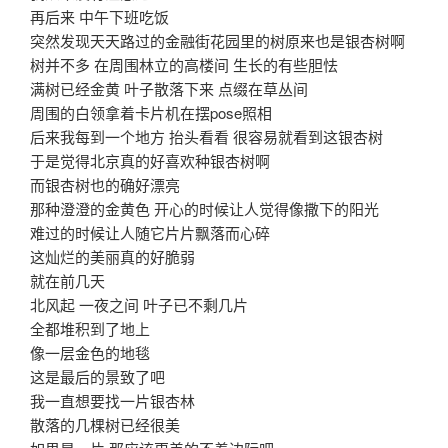
再后来 中午下班吃饭
突然发现天天路过的金融街花园里的树原来也是银杏树啊
树并不多 在周围林立的高楼间 生长的有些胆怯
满树已经金黄 叶子散落下来 点缀在草丛间
周围的白领拿着卡片机在摆pose照相
后来我每到一个地方 抬头看看 很容易就看到这银杏树
于是觉得北京真的好喜欢种银杏树啊
而银杏树也的确好漂亮
那种澄澄的金黄色 开心的时候让人觉得像撒下的阳光
难过的时候让人随它片片飘落而心碎
这灿烂的美丽真的好脆弱
就在前几天
北风起 一夜之间 叶子已不剩几片
全都堆积到了地上
像一层金色的地毯
这是最后的景致了吧
我一直想要找一片银杏林
散落的几棵树已经很美