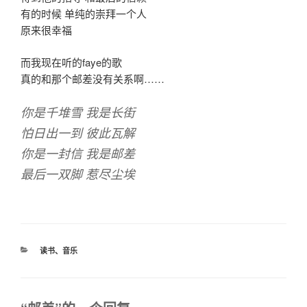
有的时候 单纯的崇拜一个人
原来很幸福
而我现在听的faye的歌
真的和那个邮差没有关系啊……
你是千堆雪 我是长街
怕日出一到 彼此瓦解
你是一封信 我是邮差
最后一双脚 惹尽尘埃
分
读书
、
音乐
类