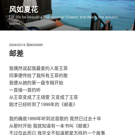
跳
风如夏花
至
Let life be beautiful like summer flowers and death like autumn
内
leaves.
容
发
2009/03/19
由
MUNINN
布
邮差
于
我偶然说起我最爱的人是王菲
同事便传给了我所有王菲的歌
我便从她的第一盘专辑开始
一首接一首的听
从王菲变成了王靖雯 又变成了王菲
刚才已经听到了1999年的《邮差》
我的确是1999年听到这首歌的 竟然已过去十年
从那时开始 我就知道有一本书叫《邮差》
不过仅此而已 我完全不知道那是怎样的一个故事