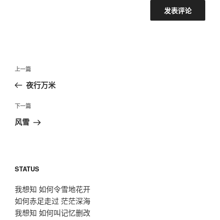
文
上
上一篇
章
一
夜行万米
导
篇
航
文
下
下一篇
章
一
风雪
篇
文
章
STATUS
我想知 如何令雪地花开
如何赤足走过 茫茫深海
我想知 如何叫记忆删改