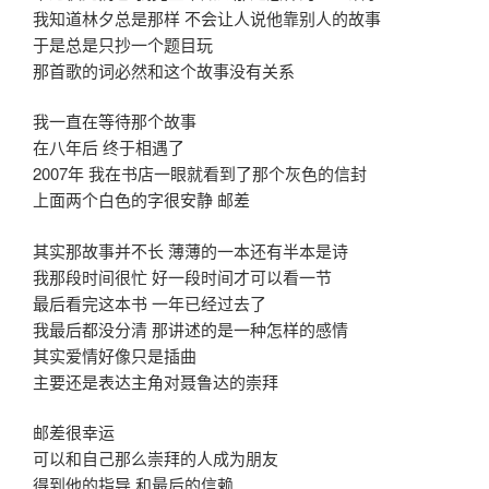
我知道林夕总是那样 不会让人说他靠别人的故事
于是总是只抄一个题目玩
那首歌的词必然和这个故事没有关系
我一直在等待那个故事
在八年后 终于相遇了
2007年 我在书店一眼就看到了那个灰色的信封
上面两个白色的字很安静 邮差
其实那故事并不长 薄薄的一本还有半本是诗
我那段时间很忙 好一段时间才可以看一节
最后看完这本书 一年已经过去了
我最后都没分清 那讲述的是一种怎样的感情
其实爱情好像只是插曲
主要还是表达主角对聂鲁达的崇拜
邮差很幸运
可以和自己那么崇拜的人成为朋友
得到他的指导 和最后的信赖