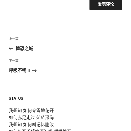
文
上
上一篇
章
一
惶恐之城
导
篇
航
文
下
下一篇
章
一
呼吸不畅 II
篇
文
章
STATUS
我想知 如何令雪地花开
如何赤足走过 茫茫深海
我想知 如何叫记忆删改