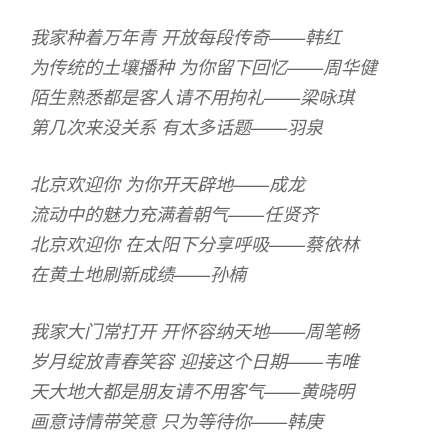
我家种着万年青 开放每段传奇——韩红
为传统的土壤播种 为你留下回忆——周华健
陌生熟悉都是客人请不用拘礼——梁咏琪
第几次来没关系 有太多话题——羽泉
北京欢迎你 为你开天辟地——成龙
流动中的魅力充满着朝气——任贤齐
北京欢迎你 在太阳下分享呼吸——蔡依林
在黄土地刷新成绩——孙楠
我家大门常打开 开怀容纳天地——周笔畅
岁月绽放青春笑容 迎接这个日期——韦唯
天大地大都是朋友请不用客气——黄晓明
画意诗情带笑意 只为等待你——韩庚