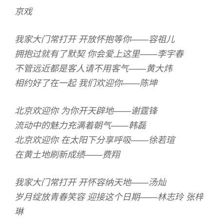
京戏
我家大门常打开 开放怀抱等你——容祖儿
拥抱过就有了默契 你会爱上这里——李宇春
不管远近都是客人请不用客气——黄大炜
相约好了在一起 我们欢迎你——陈坤
北京欢迎你 为你开天辟地——谢霆锋
流动中的魅力充满着朝气——韩磊
北京欢迎你 在太阳下分享呼吸——徐若瑄
在黄土地刷新成绩——费翔
我家大门常打开 开怀容纳天地——汤灿
岁月绽放青春笑容 迎接这个日期——林志玲 张梓
琳