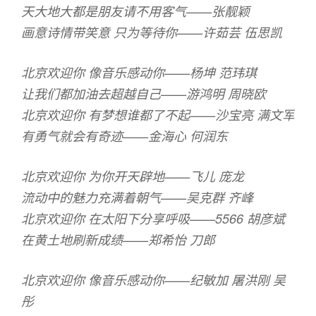
天大地大都是朋友请不用客气——张靓颖
画意诗情带笑意 只为等待你——许茹芸 伍思凯
北京欢迎你 像音乐感动你——杨坤 范玮琪
让我们都加油去超越自己——游鸿明 周晓欧
北京欢迎你 有梦想谁都了不起——沙宝亮 满文军
有勇气就会有奇迹——金海心 何润东
北京欢迎你 为你开天辟地——飞儿 庞龙
流动中的魅力充满着朝气——吴克群 齐峰
北京欢迎你 在太阳下分享呼吸——5566 胡彦斌
在黄土地刷新成绩——郑希怡 刀郎
北京欢迎你 像音乐感动你——纪敏加 屠洪刚 吴
彤