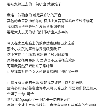
要从忽然过去的一句听出 就更难了
我唯一能确定的 就是梁咏琪的声音
其他的声音都挺熟悉的 有几个声音有些猜想不过不确定
我就想我毕竟是完全没有音乐细胞啊
要是大夫之类的听 估计能听出来多半的
今天在家里电脑上的歌竟然也随机出来这首
那个小女孩的声音总是能吸引我 汗…
这下方便了 我就搜索出来了歌词对着看
果然都是很厉害的人 里边也不乏我很喜欢的
可是我竟然只听出来了梁咏琪…
可见我曾对这个女人还是喜欢的比别的深一些
可惜没有最爱的王菲 有她我或许也可以听出来吧
金海心和许茹芸我也许本来可以听出来 可是她们都是和人
合唱了一句..可怜
然后我又google了一下唱第一句的陈天佳
果然是个才十岁的小妹妹…竟然有幸跟几乎所有的华语明