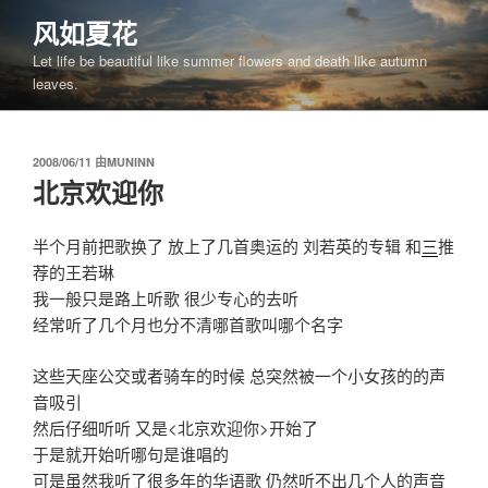
跳
风如夏花
至
Let life be beautiful like summer flowers and death like autumn
内
leaves.
容
发
2008/06/11
由
MUNINN
布
北京欢迎你
于
半个月前把歌换了 放上了几首奥运的 刘若英的专辑 和
三
推
荐的王若琳
我一般只是路上听歌 很少专心的去听
经常听了几个月也分不清哪首歌叫哪个名字
这些天座公交或者骑车的时候 总突然被一个小女孩的的声
音吸引
然后仔细听听 又是<北京欢迎你>开始了
于是就开始听哪句是谁唱的
可是虽然我听了很多年的华语歌 仍然听不出几个人的声音