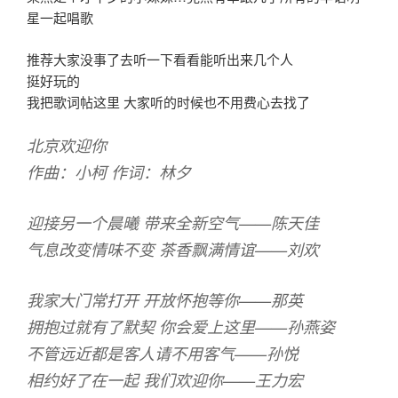
星一起唱歌
推荐大家没事了去听一下看看能听出来几个人
挺好玩的
我把歌词帖这里 大家听的时候也不用费心去找了
北京欢迎你
作曲：小柯 作词：林夕
迎接另一个晨曦 带来全新空气——陈天佳
气息改变情味不变 茶香飘满情谊——刘欢
我家大门常打开 开放怀抱等你——那英
拥抱过就有了默契 你会爱上这里——孙燕姿
不管远近都是客人请不用客气——孙悦
相约好了在一起 我们欢迎你——王力宏