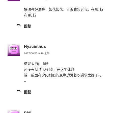
好漂亮好漂亮，如花如花，告诉我告诉我，在哪儿？
在哪儿？
回复
Hyacinthus
2007/06/03 9:46 上午
这是太白山山腰
还没有到顶 我们晚上在这里休息
端一碗面在夕阳斜照的悬崖边蹲着吃感觉太好了=。
=
回复
peri