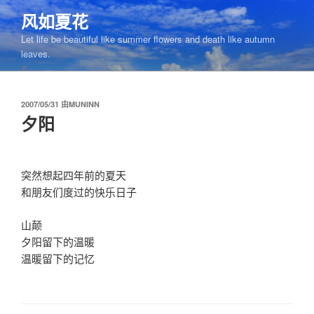
跳
风如夏花
至
Let life be beautiful like summer flowers and death like autumn
内
leaves.
容
发
2007/05/31
由
MUNINN
布
夕阳
于
突然想起四年前的夏天
和朋友们度过的快乐日子
山颠
夕阳留下的温暖
温暖留下的记忆