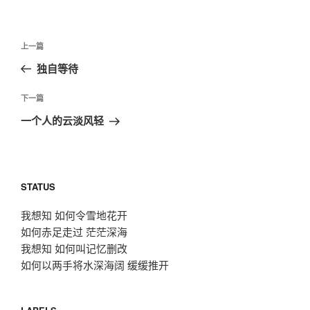
文
上
上一篇
章
一
独自等待
导
篇
航
文
下
下一篇
章
一
一个人的云淡风轻
篇
文
章
STATUS
我想知 如何令雪地花开
如何赤足走过 茫茫深海
我想知 如何叫记忆删改
如何以两手将水深海阔 缓缓推开