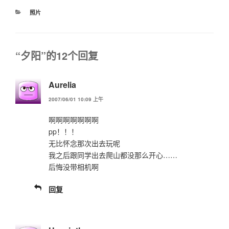
分
照片
类
“夕阳”的12个回复
Aurelia
2007/06/01 10:09 上午
啊啊啊啊啊啊啊
pp！！！
无比怀念那次出去玩呢
我之后跟同学出去爬山都没那么开心……
后悔没带相机啊
回复