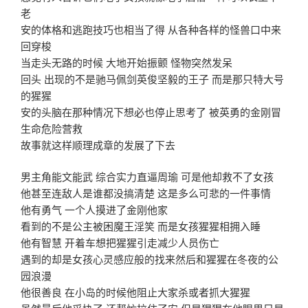
老
安的体格和逃跑技巧也相当了得 从各种各样的怪兽口中来
回穿梭
当走头无路的时候 大地开始振颤 怪物突然发呆
回头 出现的不是驰马佩剑英俊坚毅的王子 而是那只特大号
的猩猩
安的头脑在那种情况下想必也停止思考了 被英勇的金刚冒
生命危险营救
故事就这样顺理成章的发展了下去
男主角能文能武 综合实力直逼周瑜 可是他却救不了女孩
他甚至连敌人是谁都没搞清楚 这是多么可悲的一件事情
他有勇气 一个人摸进了金刚他家
看到的不是公主被困魔王淫笑 而是女孩猩猩相拥入睡
他有智慧 开着车想把猩猩引走减少人员伤亡
遇到的却是女孩心灵感应般的找来然后和猩猩在冬夜的公
园浪漫
他很善良 在小岛的时候他阻止大家杀或者抓大猩猩