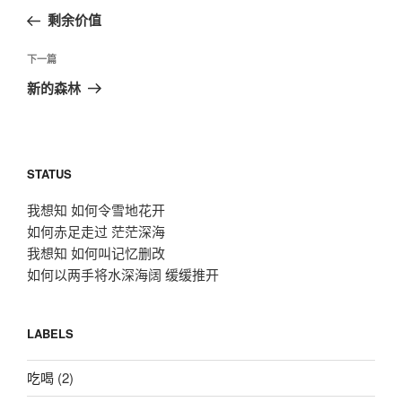
章
一
剩余价值
导
篇
航
文
下
下一篇
章
一
新的森林
篇
文
章
STATUS
我想知 如何令雪地花开
如何赤足走过 茫茫深海
我想知 如何叫记忆删改
如何以两手将水深海阔 缓缓推开
LABELS
吃喝
(2)