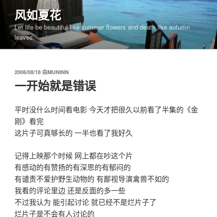
跳
风如夏花
至
Let life be beautiful like summer flowers and death like autumn
内
leaves.
容
发
2006/08/18
由
MUNINN
布
一开始就是错误
于
平时没什么时间看电影 今天才把很久以前看了半集的《金
刚》看完
这片子可真够长的 一半也看了我好久
记得上映那个时候 网上都在吵这个片
有感动的有赞扬的有深思的有郁闷的
有谴责不爱护野生动物的 有鄙视导演禽兽不如的
我看的评论里边 还是反面的多一些
不过我认为 能引起讨论 就已经不是烂片子了
烂片子是不会有人讨论的