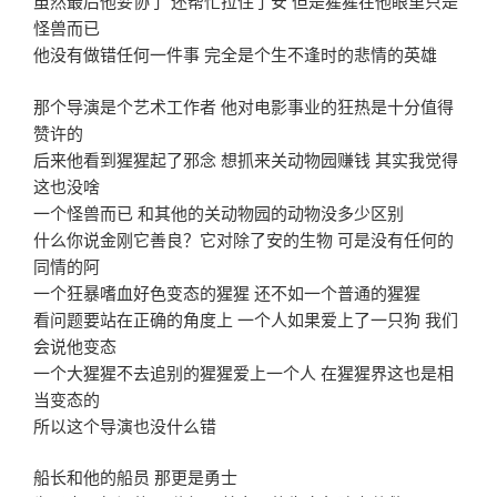
虽然最后他妥协了 还帮忙拉住了安 但是猩猩在他眼里只是
怪兽而已
他没有做错任何一件事 完全是个生不逢时的悲情的英雄
那个导演是个艺术工作者 他对电影事业的狂热是十分值得
赞许的
后来他看到猩猩起了邪念 想抓来关动物园赚钱 其实我觉得
这也没啥
一个怪兽而已 和其他的关动物园的动物没多少区别
什么你说金刚它善良？它对除了安的生物 可是没有任何的
同情的阿
一个狂暴嗜血好色变态的猩猩 还不如一个普通的猩猩
看问题要站在正确的角度上 一个人如果爱上了一只狗 我们
会说他变态
一个大猩猩不去追别的猩猩爱上一个人 在猩猩界这也是相
当变态的
所以这个导演也没什么错
船长和他的船员 那更是勇士