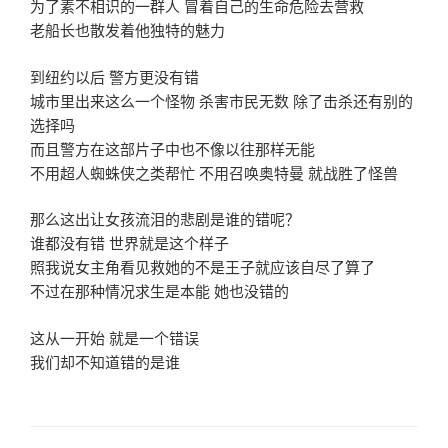
为了素不相识的一群人 冒着自己的生命危险去营救
老船长也散发着他独特的魅力
到纽约以后 警方更没有错
城市里出来这么一个怪物 杀害市民无数 除了击杀还有别的
选择吗
而且警方在这部片子中也不像以往那样无能
不用超人蜘蛛侠之类帮忙 不用召唤奥特曼 就战胜了怪兽
那么这出让女孩流泪的悲剧是谁的错呢？
谁都没有错 世界就是这个样子
照我说女主角看见救她的不是王子就应该自尽了算了
不过在那种情况求生是本能 她也没错的
这从一开始 就是一个错误
我们却不知道错的是谁