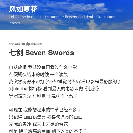
跳
风如夏花
至
Let life be beautiful like summer flowers and death like autumn
内
leaves.
容
发
2005/09/19
由
MUNINN
布
七剑 Seven Swords
于
自从放假 我就没有再看过什么电影
在假期快结束的时候 一个凌晨
我突然觉得不想打字不想睡觉 才想起看电影是最舒服的了
到btchina 排行榜 看到最火的电影叫做《七剑》
导演是徐克 有印象 于是就点下载了
可现在 我能想起来的情节已经不多了
只记得 画面很漂亮 我喜欢漂亮的画面
无际的黄沙 或天山无尽的雪花
可是 除了漂亮的画面 剩下的真的不多了