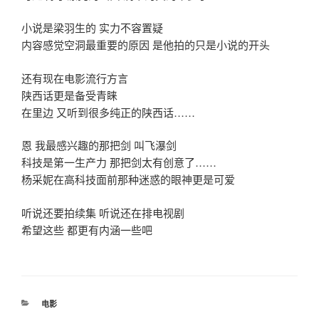
小说是梁羽生的 实力不容置疑
内容感觉空洞最重要的原因 是他拍的只是小说的开头
还有现在电影流行方言
陕西话更是备受青睐
在里边 又听到很多纯正的陕西话……
恩 我最感兴趣的那把剑 叫飞瀑剑
科技是第一生产力 那把剑太有创意了……
杨采妮在高科技面前那种迷惑的眼神更是可爱
听说还要拍续集 听说还在排电视剧
希望这些 都更有内涵一些吧
分
电影
类