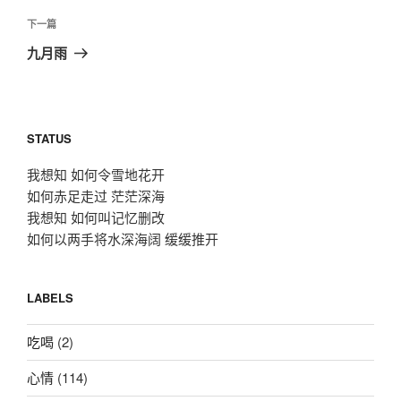
篇
航
文
下
下一篇
章
一
九月雨
篇
文
章
STATUS
我想知 如何令雪地花开
如何赤足走过 茫茫深海
我想知 如何叫记忆删改
如何以两手将水深海阔 缓缓推开
LABELS
吃喝
(2)
心情
(114)