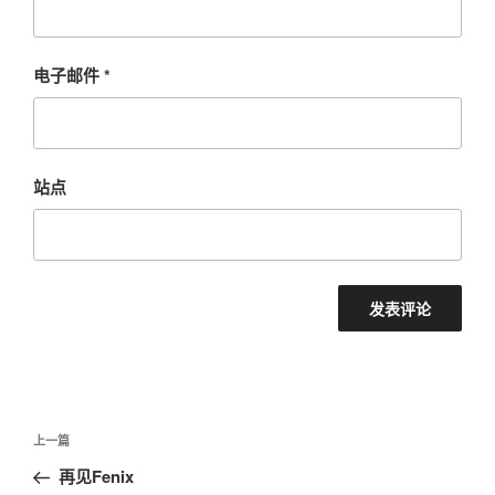
电子邮件
*
站点
文
上
上一篇
章
一
再见Fenix
导