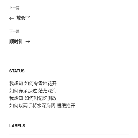
文
上
上一篇
章
一
放假了
导
篇
航
文
下
下一篇
章
一
顺时针
篇
文
章
STATUS
我想知 如何令雪地花开
如何赤足走过 茫茫深海
我想知 如何叫记忆删改
如何以两手将水深海阔 缓缓推开
LABELS