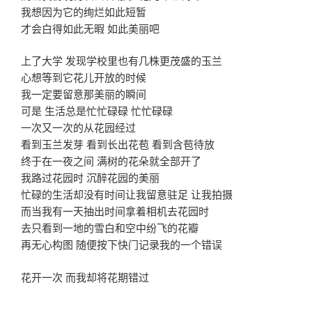
我想因为它的绚烂如此短暂
才会白得如此无暇 如此美丽吧
上了大学 发现学校里也有几株更茂盛的玉兰
心想等到它花儿开放的时候
我一定要留意那美丽的瞬间
可是 生活总是忙忙碌碌 忙忙碌碌
一次又一次的从花园经过
看到玉兰发芽 看到长出花苞 看到含苞待放
终于在一夜之间 满树的花朵就全部开了
我路过花园时 沉醉花园的美丽
忙碌的生活却没有时间让我留意驻足 让我拍摄
而当我有一天抽出时间拿着相机去花园时
去只看到一地的雪白和空中纷飞的花瓣
再无心构图 随便按下快门记录我的一个错误
花开一次 而我却将花期错过