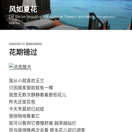
跳
风如夏花
至
Let life be beautiful like summer flowers and death like autumn
内
leaves.
容
发
2005/05/12
由
MUNINN
布
花期错过
于
我从小就喜欢玉兰
只因我家窗前就有一棵
我曾无数次静静看着那些花儿
昨天还是花苞
今天早晨却已初绽
我悄悄地看着它
就可以看到它慢慢舒展 越来越灿烂
而当我傍晚再次去看 那多花儿却已凋零