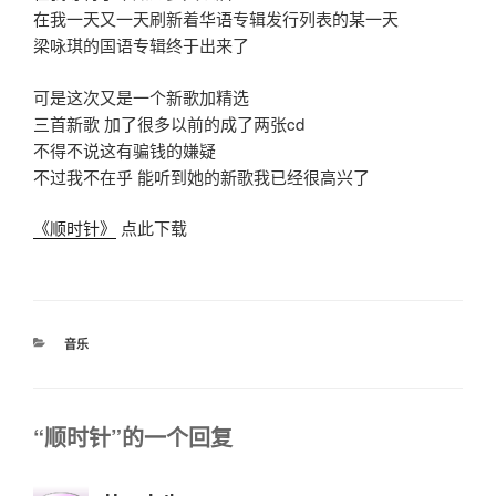
在我一天又一天刷新着华语专辑发行列表的某一天
梁咏琪的国语专辑终于出来了
可是这次又是一个新歌加精选
三首新歌 加了很多以前的成了两张cd
不得不说这有骗钱的嫌疑
不过我不在乎 能听到她的新歌我已经很高兴了
《顺时针》
点此下载
分
音乐
类
“顺时针”的一个回复