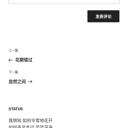
文
上
上一篇
章
一
花期错过
导
篇
航
文
下
下一篇
章
一
忽然之间
篇
文
章
STATUS
我想知 如何令雪地花开
如何赤足走过 茫茫深海