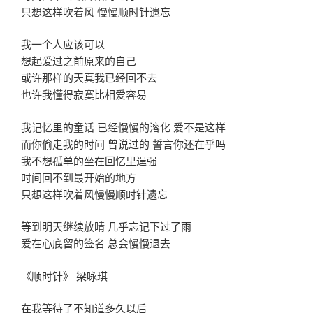
只想这样吹着风 慢慢顺时针遗忘
我一个人应该可以
想起爱过之前原来的自己
或许那样的天真我已经回不去
也许我懂得寂寞比相爱容易
我记忆里的童话 已经慢慢的溶化 爱不是这样
而你偷走我的时间 曾说过的 誓言你还在乎吗
我不想孤单的坐在回忆里逞强
时间回不到最开始的地方
只想这样吹着风慢慢顺时针遗忘
等到明天继续放晴 几乎忘记下过了雨
爱在心底留的签名 总会慢慢退去
《顺时针》 梁咏琪
在我等待了不知道多久以后