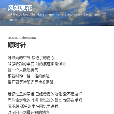
跳
风如夏花
至
Let life be beautiful like summer flowers and death like autumn
内
leaves.
容
发
2005/05/19
由
MUNINN
布
顺时针
于
淋过雨的空气 疲倦了的伤心
静静收起的伞底 泪的痕迹渐渐退去
我一个人鼓起勇气
跟着时钟一格一格的前进
推开窗等待阳光等待着清醒
我记忆里的童话 已经慢慢的溶化 爱不是这样
而你偷走我的时间 曾说过的誓言 你还在乎吗
我不想 孤单的坐在回忆里逞强
时间回不到最开始的地方