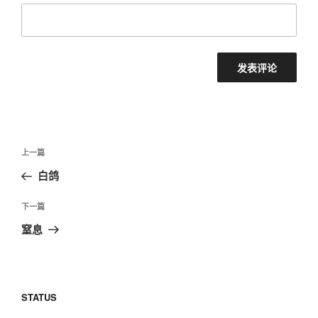
文
上
上一篇
章
一
白鸽
导
篇
航
文
下
下一篇
章
一
窒息
篇
文
章
STATUS