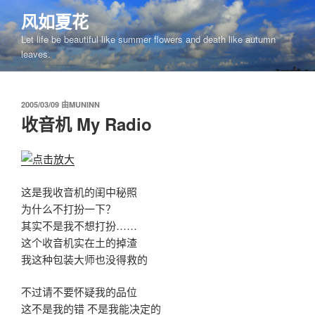
跳
风如夏花
至
Let life be beautiful like summer flowers and death like autumn
内
leaves.
容
发
2005/03/09
由
MUNINN
布
收音机 My Radio
于
这是我收音机的闺中秘照
为什么不打扮一下？
其实不是我不想打扮……
这个收音机实在土的掉渣
我这种包装大师也没得救的
不过请不要怀疑我的品位
这不是我的错 不是我能决定的