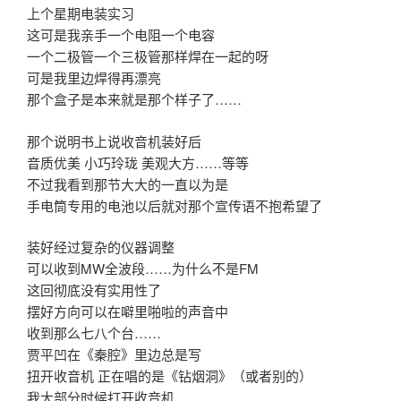
上个星期电装实习
这可是我亲手一个电阻一个电容
一个二极管一个三极管那样焊在一起的呀
可是我里边焊得再漂亮
那个盒子是本来就是那个样子了……
那个说明书上说收音机装好后
音质优美 小巧玲珑 美观大方……等等
不过我看到那节大大的一直以为是
手电筒专用的电池以后就对那个宣传语不抱希望了
装好经过复杂的仪器调整
可以收到MW全波段……为什么不是FM
这回彻底没有实用性了
摆好方向可以在噼里啪啦的声音中
收到那么七八个台……
贾平凹在《秦腔》里边总是写
扭开收音机 正在唱的是《钻烟洞》（或者别的）
我大部分时候打开收音机