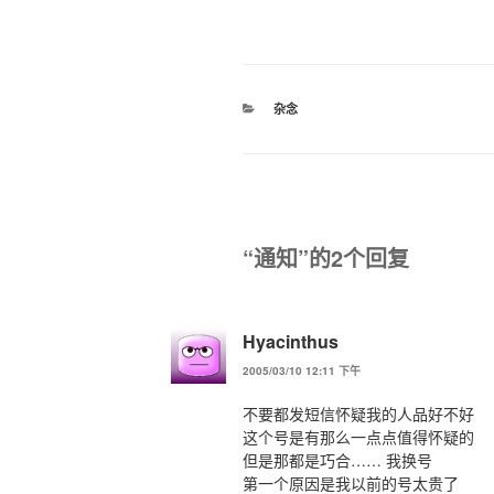
分
杂念
类
“通知”的2个回复
Hyacinthus
2005/03/10 12:11 下午
不要都发短信怀疑我的人品好不好
这个号是有那么一点点值得怀疑的
但是那都是巧合…… 我换号
第一个原因是我以前的号太贵了