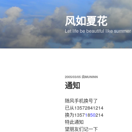
跳
至
风如夏花
内
容
Let life be beautiful like summe
发
2005/03/05
由
MUNINN
布
通知
于
随风手机换号了
已从13572841214
换为1357
1
8
50
214
特此通知
望朋友们记一下