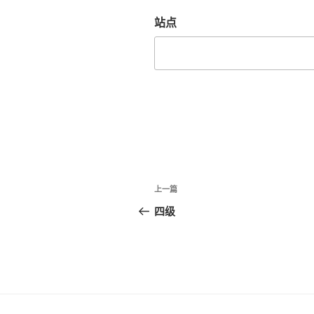
站点
文
上
上一篇
章
一
四级
篇
导
文
航
章