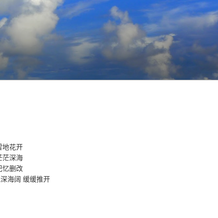
雪地花开
茫茫深海
记忆删改
深海阔 缓缓推开