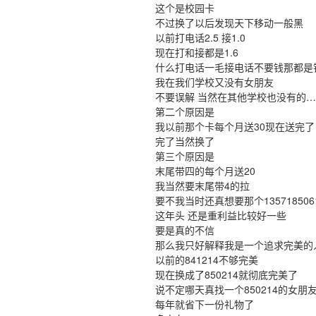
这个是校园卡
不过换了以后发现天下移动一般黑
以前打电话2.5 接1.0
现在打和接都是1.6
什么打电话一毛接电话不要钱那都是
我在我们学校又没有女朋友
不要误解 当然在其他学校也没有的
第二个原因是
我以前那个卡每个月送30现在送完了
完了当然换了
第三个原因是
末尾带四的每个月送20
我当然要末尾带4的拉
要不我当时还真想要那个135718506
这年头 还是重利益比较好一些
要是真的不信
那么我只好解释我是一个追求完美的
以前的841214不够完美
现在换成了850214就彻底完美了
说不定哪天真找一个850214的女朋
每年就省下一份礼物了