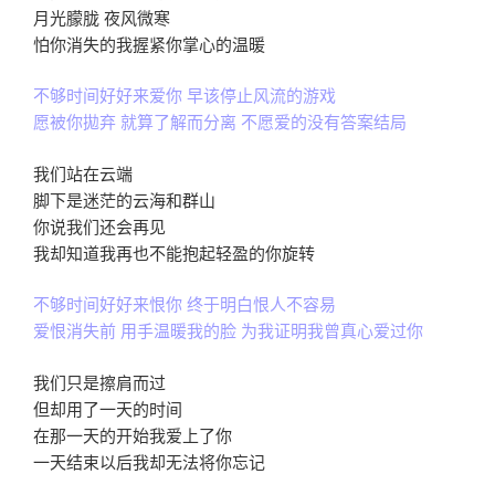
月光朦胧 夜风微寒
怕你消失的我握紧你掌心的温暖
不够时间好好来爱你 早该停止风流的游戏
愿被你拋弃 就算了解而分离 不愿爱的没有答案结局
我们站在云端
脚下是迷茫的云海和群山
你说我们还会再见
我却知道我再也不能抱起轻盈的你旋转
不够时间好好来恨你 终于明白恨人不容易
爱恨消失前 用手温暖我的脸 为我证明我曾真心爱过你
我们只是擦肩而过
但却用了一天的时间
在那一天的开始我爱上了你
一天结束以后我却无法将你忘记