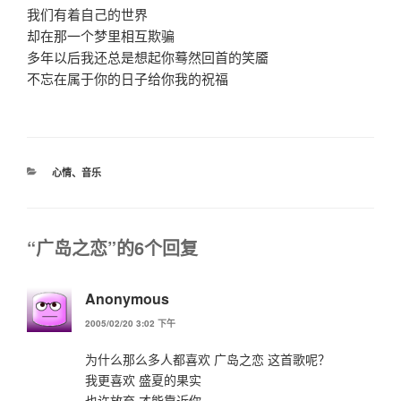
我们有着自己的世界
却在那一个梦里相互欺骗
多年以后我还总是想起你蓦然回首的笑靥
不忘在属于你的日子给你我的祝福
分
心情
、
音乐
类
“广岛之恋”的6个回复
Anonymous
2005/02/20 3:02 下午
为什么那么多人都喜欢 广岛之恋 这首歌呢？
我更喜欢 盛夏的果实
也许放弃 才能靠近你