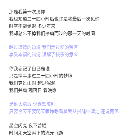
那是我第一次见你
我也知道二十四小时后也许是我最后一次见你
时空不能倒退 多少年来
我却总忘不掉我们擦肩而过的那一天的时间
越过道德的边境 我们走过爱的禁区
享受幸福的错觉 误解了快乐的意义
你我忘记了自己是谁
只是携手走过二十四小时的梦境
我们穿过山涧 越过深渊
我们并肩 观落日 看晚霞
是谁太勇敢 说喜欢离别
只要今天不要明天眼睁睁看着爱从指缝中溜走 还说再见
星空闪亮 夜不曾眠
时间如天空泻下的流光飞逝