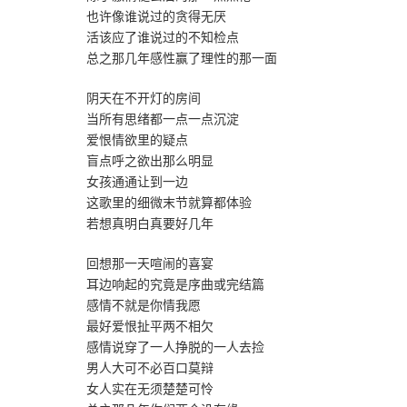
也许像谁说过的贪得无厌
活该应了谁说过的不知检点
总之那几年感性赢了理性的那一面
阴天在不开灯的房间
当所有思绪都一点一点沉淀
爱恨情欲里的疑点
盲点呼之欲出那么明显
女孩通通让到一边
这歌里的细微末节就算都体验
若想真明白真要好几年
回想那一天喧闹的喜宴
耳边响起的究竟是序曲或完结篇
感情不就是你情我愿
最好爱恨扯平两不相欠
感情说穿了一人挣脱的一人去捡
男人大可不必百口莫辩
女人实在无须楚楚可怜