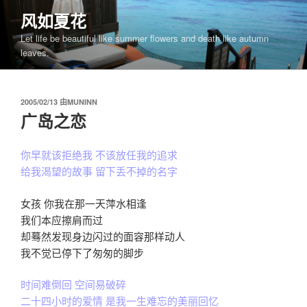
跳
风如夏花
至
Let life be beautiful like summer flowers and death like autumn
内
leaves.
容
发
2005/02/13
由
MUNINN
布
广岛之恋
于
你早就该拒绝我 不该放任我的追求
给我渴望的故事 留下丢不掉的名字
女孩 你我在那一天萍水相逢
我们本应擦肩而过
却蓦然发现身边闪过的面容那样动人
我不觉已停下了匆匆的脚步
时间难倒回 空间易破碎
二十四小时的爱情 是我一生难忘的美丽回忆