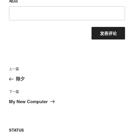
站点
文
上
上一篇
章
一
除夕
导
篇
航
文
下
下一篇
章
一
My New Computer
篇
文
章
STATUS