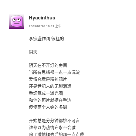
Hyacinthus
2005/02/26 10:31 上午
李宗盛作词 很猛的
阴天
阴天在不开灯的房间
当所有思绪都一点一点沉淀
爱情究竟是精神鸦片
还是世纪末的无聊消遣
香烟氲成一滩光圈
和他的照片就摆在手边
傻傻两个人笑的多甜
开始总是分分钟都妙不可言
谁都以为热情它永不会减
除了激情褪去后的那一点点倦