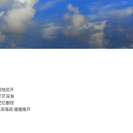
雪地花开
茫茫深海
记忆删改
深海阔 缓缓推开