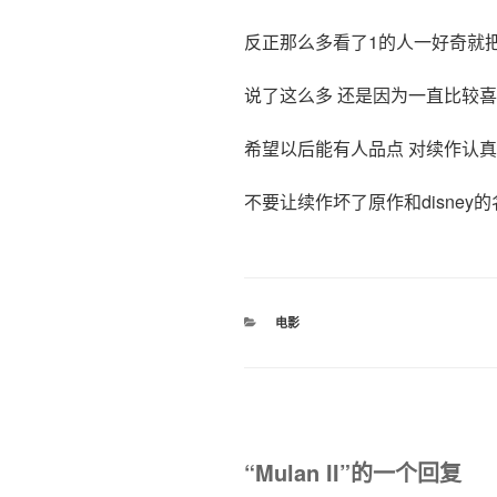
反正那么多看了1的人一好奇就
说了这么多 还是因为一直比较喜欢d
希望以后能有人品点 对续作认
不要让续作坏了原作和disney
分
电影
类
“Mulan II”的一个回复