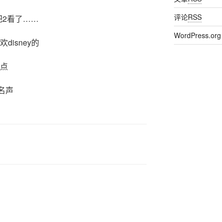
评论
RSS
把2看了……
WordPress.org
isney的
真点
的名声