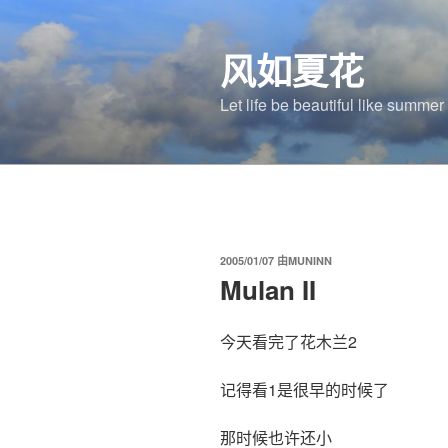
跳
至
风如夏花
内
容
Let life be beautiful like summe
发
2005/01/07
由
MUNINN
布
Mulan II
于
今天看完了花木兰2
记得看1是很早的时候了
那时候也许还小